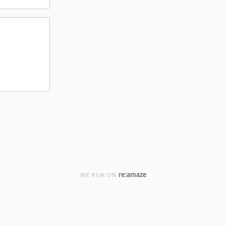
re:amaze
WE RUN ON